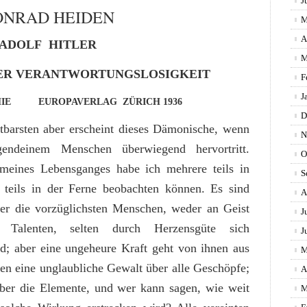
J
ONRAD HEIDEN
M
A
ADOLF HITLER
M
DER VERANTWORTUNGSLOSIGKEIT
F
J
HIE EUROPAVERLAG ZÜRICH 1936
D
barsten aber erscheint dieses Dämonische, wenn
N
gendeinem Menschen überwiegend hervortritt.
O
eines Lebensganges habe ich mehrere teils in
S
 teils in der Ferne beobachten können. Es sind
A
er die vorzüglichsten Menschen, weder an Geist
J
Talenten, selten durch Herzensgüte sich
J
d; aber eine ungeheure Kraft geht von ihnen aus
M
en eine unglaubliche Gewalt über alle Geschöpfe;
A
über die Elemente, und wer kann sagen, wie weit
M