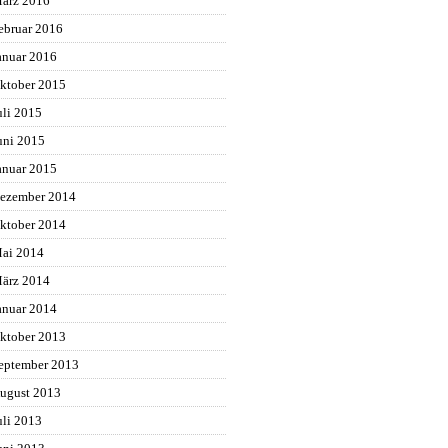
ärz 2016
ebruar 2016
anuar 2016
ktober 2015
uli 2015
uni 2015
anuar 2015
ezember 2014
ktober 2014
ai 2014
ärz 2014
anuar 2014
ktober 2013
eptember 2013
ugust 2013
uli 2013