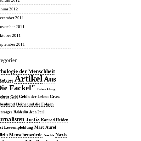
ebruar 2012
anuar 2012
ezember 2011
ovember 2011
ktober 2011
eptember 2011
egorien
hologie der Menschheit
Artikel
Aus
kalypse
ie Fackel"
Entwicklung
Geld oder Leben
Grass
schritt
Geld
benhund
Heine und die Folgen
nträger
Hölderlin
Jean Paul
urnalisten
Justiz
Konrad Heiden
Marc Aurel
st
Leseempfehlung
Menschenwürde
Nazis
izin
Nachts