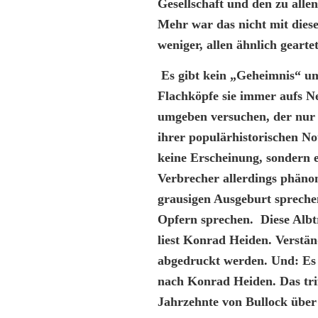
Gesellschaft und den zu alle
Mehr war das nicht mit dies
weniger, allen ähnlich geart
Es gibt kein „Geheimnis“ um
Flachköpfe sie immer aufs N
umgeben versuchen, der nur d
ihrer populärhistorischen N
keine Erscheinung, sondern e
Verbrecher allerdings phän
grausigen Ausgeburt spreche
Opfern sprechen. Diese Albtr
liest Konrad Heiden. Verstän
abgedruckt werden. Und: Es 
nach Konrad Heiden. Das trif
Jahrzehnte von Bullock über