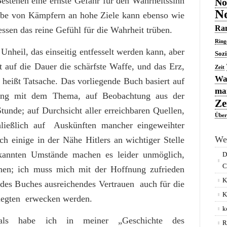
Bestehen eine ernste Gefahr für den Wahrheitssinn
No
No
abe von Kämpfern an hohe Ziele kann ebenso wie
Ran
essen das reine Gefühl für die Wahrheit trüben.
Ring
Unheil, das einseitig entfesselt werden kann, aber
Soz
st auf die Dauer die schärfste Waffe, und das Erz,
Zeit
Was
 heißt Tatsache. Das vorliegende Buch basiert auf
man
gung mit dem Thema, auf Beobachtung aus der
Ze
tunde; auf Durchsicht aller erreichbaren Quellen,
Über
chließlich auf Auskünften mancher eingeweihter
We
h einige in der Nähe Hitlers an wichtiger Stelle
bekannten Umstände machen es leider unmöglich,
D
C
en; ich muss mich mit der Hoffnung zufrieden
K
e des Buches ausreichendes Vertrauen auch für die
K
legten erwecken werden.
k
als habe ich in meiner „Geschichte des
R