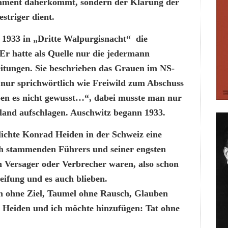
rament daherkommt, sondern der Klärung der
striger dient.
 1933 in „Dritte Walpurgisnacht“ die
 Er hatte als Quelle nur die jedermann
eitungen. Sie beschrieben das Grauen im NS-
t nur sprichwörtlich wie Freiwild zum Abschuss
en es nicht gewusst…“, dabei musste man nur
hland aufschlagen. Auschwitz begann 1933.
lichte Konrad Heiden in der Schweiz eine
ch stammenden Führers und seiner engsten
an Versager oder Verbrecher waren, also schon
eifung und es auch blieben.
h ohne Ziel, Taumel ohne Rausch, Glauben
 Heiden und ich möchte hinzufügen: Tat ohne