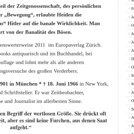
M
il der Zeitgenossenschaft, des persönlichen
F
r „Bewegung“, erlaubte Heiden die
J
 Hitler auf die banale Wirklichkeit. Man
O
t von der Banalität des Bösen.
J
J
kenswerterweise 2011 im Europaverlag Zürich.
J
bebooks antiquarisch und im Buchhandel, bei
D
uflage und lohnt mehr als alle anderen
O
ungsversuche des großen Verderbers.
M
901 in München * † 18. Juni 1966
in New York,
M
d Schriftsteller. Er war Zeitbeobachter,
J
e und Journalist im allerbesten Sinne.
O
S
en Begriff der wertlosen Größe. Sie drückt oft
A
it, aber es sind keine Furchen, aus denen Saat
aufgeht.“
J