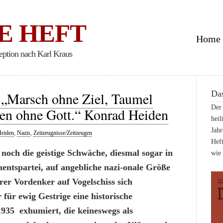
E HEFT
Home
eption nach Karl Kraus
Das
 „Marsch ohne Ziel, Taumel
Der 
en ohne Gott.“ Konrad Heiden
heil
Jahr
eiden
,
Nazis
,
Zeitzeugnisse/Zeitzeugen
Heft
och die geistige Schwäche, diesmal sogar in
wie
entspartei, auf angebliche nazi-onale Größe
hrer Vordenker auf Vogelschiss sich
 für ewig Gestrige eine historische
35 exhumiert, die keineswegs als