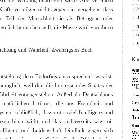
 solche Wirkung erstrecken wird? Alle vereinten
F
 Kräfte vermögen nichts gegen sie; vergebens, dass
J
re Teil der Menschheit sie als Betrogene oder
D
N
verdächtig machen will, die Masse wird von ihnen
O
.
S
ichtung und Wahrheit. Zwanzigstes Buch
Kat
Ant
ntstehung dem Bedürfnis auszusprechen, was ist.
Apo
nmöglich, weil dort die Interessen des Staates der
"D
ahrheit entgegenstehen. Außerhalb Deutschlands
Fort
 natürlichen Irrtümer, die aus Fremdheit und
Gru
Hode
stem schließlich, dass mit soviel Intelligenz und
Jo
nzen hinauswirkt und das andererseits wie mit
Kun
telligenz und Leidenschaft feindlich gegen sich
Med