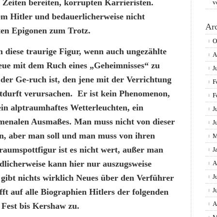
n Zeiten bereiten, korrupten Karrieristen.
v
em Hitler und bedauerlicherweise nicht
Ar
eten Epigonen zum Trotz.
O
 diese traurige Figur, wenn auch ungezählte
A
eue mit dem Ruch eines „Geheimnisses“ zu
J
er Ge-ruch ist, den jene mit der Verrichtung
F
otdurft verursachen. Er ist kein Phenomenon,
F
in alptraumhaftes Wetterleuchten, ein
J
omenalen Ausmaßes. Man muss nicht von dieser
J
n, aber man soll und man muss von ihren
M
aumspottfigur ist es nicht wert, außer man
J
dlicherweise kann hier nur auszugsweise
A
gibt nichts wirklich Neues über den Verführer
J
J
ft auf alle Biographien
Hitlers
der folgenden
A
 Fest bis Kershaw zu.