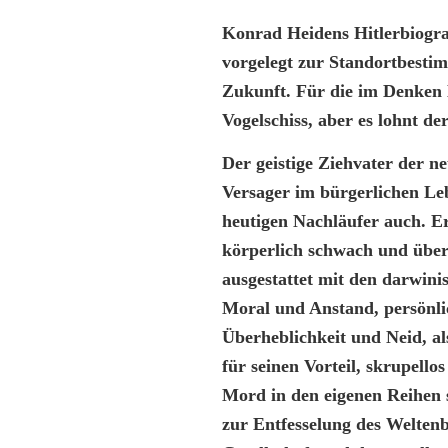
Konrad Heidens Hitlerbiogra
vorgelegt zur Standortbesti
Zukunft. Für die im Denken K
Vogelschiss, aber es lohnt de
Der geistige Ziehvater der n
Versager im bürgerlichen Leb
heutigen Nachläufer auch. Er
körperlich schwach und übera
ausgestattet mit den darwini
Moral und Anstand, persönli
Überheblichkeit und Neid, al
für seinen Vorteil, skrupell
Mord in den eigenen Reihen 
zur Entfesselung des Welten