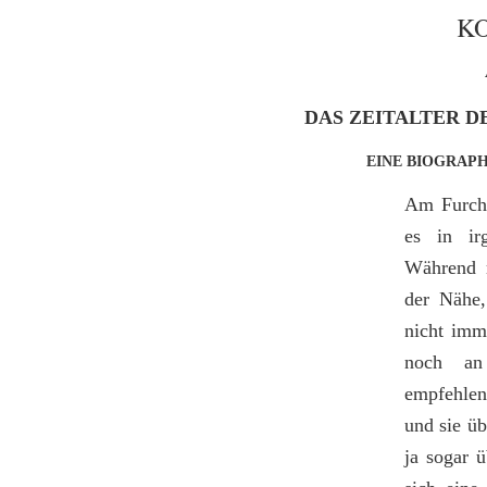
K
DAS ZEITALTER 
EINE BIOGRAP
Am Furcht
es in ir
Während m
der Nähe,
nicht imm
noch an 
empfehlen
und sie üb
ja sogar 