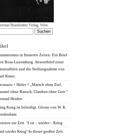
ristian Brandstätter Verlag, Wien.
chen
h:
ikel
umanismus in finsteren Zeiten: Ein Brief
on Rosa Luxemburg. Anwortbrief einer
nsensiblen und die Stellungnahme von
arl Kraus.
eonazis + Hitler = „Marsch ohne Ziel,
aumel ohne Rausch, Glauben ohne Gott.“
onrad Heiden
ing Kong ist beleidigt. Glosse von W. K.
ordenham
otizen zur Zeit. `S ist – wieder – Krieg.
nd wieder Krieg! In dieser großen Zeit.