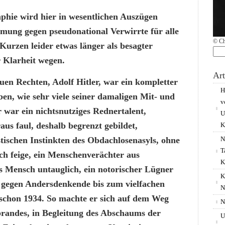
phie wird hier in wesentlichen Auszügen
mmung gegen pseudonational Verwirrte für alle
© Ch
urzen leider etwas länger als besagter
r Klarheit wegen.
Su
nac
Art
euen Rechten, A
dolf Hitler, war ein kompletter
H
en, wie sehr viele seiner damaligen Mit- und
v
 war ein nichtsnutziges Rednertalent,
U
us faul, deshalb begrenzt gebildet,
K
stischen Instinkten des Obdachlosenasyls, ohne
N
T
ch feige, ein Menschenverächter aus
K
s Mensch untauglich, ein notorischer Lügner
K
os gegen Andersdenkende bis zum vielfachen
N
schon 1934. So machte er sich auf dem Weg
N
brandes, in Begleitung des Abschaums der
U