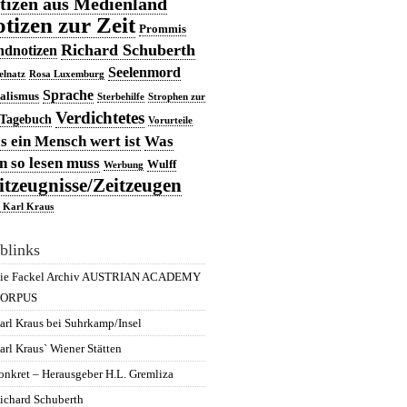
tizen aus Medienland
tizen zur Zeit
Prommis
Richard Schuberth
dnotizen
Seelenmord
elnatz
Rosa Luxemburg
Sprache
ialismus
Sterbehilfe
Strophen zur
Verdichtetes
Tagebuch
Vorurteile
 ein Mensch wert ist
Was
 so lesen muss
Wulff
Werbung
itzeugnisse/Zeitzeugen
 Karl Kraus
blinks
ie Fackel Archiv AUSTRIAN ACADEMY
ORPUS
arl Kraus bei Suhrkamp/Insel
arl Kraus` Wiener Stätten
onkret – Herausgeber H.L. Gremliza
ichard Schuberth