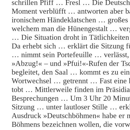
schrillen Pfiff … Fresl … Die Deutsch
Moment verblüfft … antworten aber b
ironischem Händeklatschen … großes
welchem man die Hünengestalt … ver
… Die Situation droht in Tätlichkeite
Da erhebt sich … erklärt die Sitzung 
… nimmt sein Portefeuille … verlässt,
»Abzug!« –
und »Pfui!«-Rufen der Ts
begleitet, den Saal … kommt es zu e
Wortwechsel … getrennt … Fast eine 
tobt … Mittlerweile finden im Präsidi
Besprechungen … Um 3 Uhr 20 Minut
Sitzung … unter lautloser Stille … erk
Ausdruck »Deutschböhmen« habe er n
Böhmens bezeichnen wollen, die vor