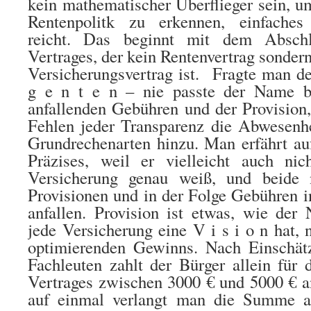
kein mathematischer
Überflieger sein, 
Rentenpolitk zu erkennen, einfache
reicht. Das beginnt mit dem Abschl
Vertrages, der kein Rentenvertrag
sondern
Versicherungsvertrag ist. Fragte man d
g e n t e n
– nie passte der Name b
anfallenden Gebühren und der Provision,
Fehlen jeder Transparenz die Abwesenhe
Grundrechenarten hinzu. Man erfährt au
Präzises, weil er vielleicht auch nic
Versicherung genau weiß, und beide 
Provisionen und in der Folge Gebühren 
anfallen. Provision ist etwas, wie der
jede Versicherung eine V i s i o n
hat, 
optimierenden Gewinns. Nach Einschät
Fachleuten zahlt der Bürger allein für
Vertrages zwischen 3000 € und 5000 € a
auf einmal verlangt man die Summe a