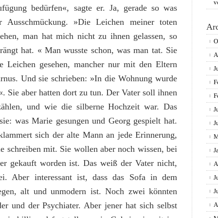
v
ufügung bedürfen«, sagte er. Ja, gerade so was
er Ausschmückung. »Die Leichen meiner toten
Ar
sehen, man hat mich nicht zu ihnen gelassen, so
O
rängt hat. « Man wusste schon, was man tat. Sie
A
ie Leichen gesehen, mancher nur mit den Eltern
J
urnus. Und sie schrieben: »In die Wohnung wurde
F
. Sie aber hatten dort zu tun. Der Vater soll ihnen
F
ählen, und wie die silberne Hochzeit war. Das
J
ie: was Marie gesungen und Georg gespielt hat.
J
klammert sich der alte Mann an jede Erinnerung,
M
e schreiben mit. Sie wollen aber noch wissen, bei
J
r gekauft worden ist. Das weiß der Vater nicht,
A
ei. Aber interessant ist, dass das Sofa in dem
J
egen, alt und unmodern ist. Noch zwei könnten
J
r und der Psychiater. Aber jener hat sich selbst
A