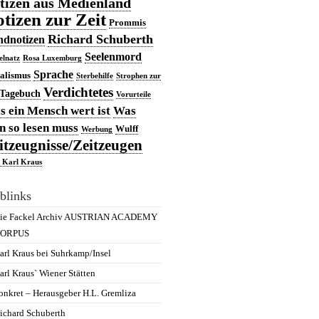
tizen aus Medienland
tizen zur Zeit
Prommis
Richard Schuberth
dnotizen
Seelenmord
elnatz
Rosa Luxemburg
Sprache
ialismus
Sterbehilfe
Strophen zur
Verdichtetes
Tagebuch
Vorurteile
 ein Mensch wert ist
Was
 so lesen muss
Wulff
Werbung
itzeugnisse/Zeitzeugen
 Karl Kraus
blinks
ie Fackel Archiv AUSTRIAN ACADEMY
ORPUS
arl Kraus bei Suhrkamp/Insel
arl Kraus` Wiener Stätten
onkret – Herausgeber H.L. Gremliza
ichard Schuberth