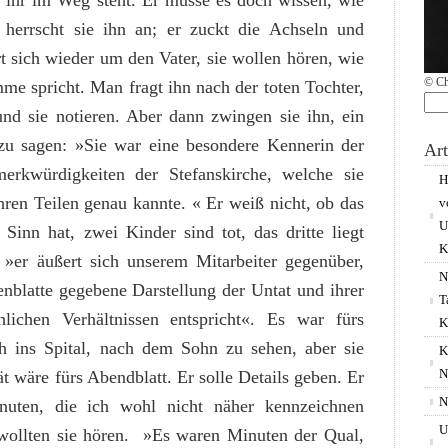
er ihr im Weg steht. Er müsse es doch wissen, wie
, herrscht sie ihn an; er zuckt die Achseln und
art sich wieder um den Vater, sie wollen hören, wie
© Ch
imme spricht. Man fragt ihn nach der toten Tochter,
nd sie notieren. Aber dann zwingen sie ihn, ein
Su
u sagen: »Sie war eine besondere Kennerin der
nac
Art
erkwürdigkeiten der Stefanskirche, welche sie
H
hren Teilen genau kannte. « Er weiß nicht, ob das
v
U
Sinn hat, zwei Kinder sind tot, das dritte liegt
K
 »er äußert sich unserem Mitarbeiter gegenüber,
N
nblatte gegebene Darstellung der Untat und ihrer
T
hlichen Verhältnissen entspricht«. Es war fürs
K
ch ins Spital, nach dem Sohn zu sehen, aber sie
K
N
ät wäre fürs Abendblatt. Er solle Details geben. Er
N
nuten, die ich wohl nicht näher kennzeichnen
U
ollten sie hören. »Es waren Minuten der Qual,