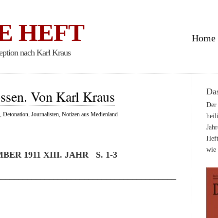
E HEFT
Home
eption nach Karl Kraus
Das
ssen. Von Karl Kraus
Der 
,
Detonation
,
Journalisten
,
Notizen aus Medienland
heil
Jahr
Heft
wie
BER 1911 XIII. JAHR S. 1-3
_________________________________________