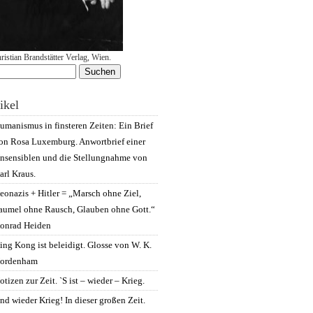
ristian Brandstätter Verlag, Wien.
chen
h:
ikel
umanismus in finsteren Zeiten: Ein Brief
on Rosa Luxemburg. Anwortbrief einer
nsensiblen und die Stellungnahme von
arl Kraus.
eonazis + Hitler = „Marsch ohne Ziel,
aumel ohne Rausch, Glauben ohne Gott.“
onrad Heiden
ing Kong ist beleidigt. Glosse von W. K.
ordenham
otizen zur Zeit. `S ist – wieder – Krieg.
nd wieder Krieg! In dieser großen Zeit.