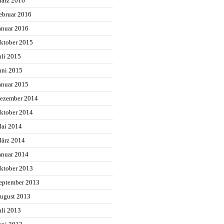
ärz 2016
ebruar 2016
anuar 2016
ktober 2015
uli 2015
uni 2015
anuar 2015
ezember 2014
ktober 2014
ai 2014
ärz 2014
anuar 2014
ktober 2013
eptember 2013
ugust 2013
uli 2013