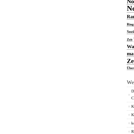
No
No
Ran
Ring
Soz
Zeit
Was
man
Ze
Über
We
D
C
K
K
k
R