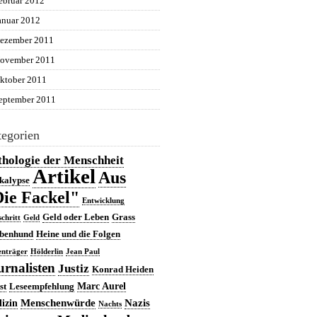
ebruar 2012
anuar 2012
ezember 2011
ovember 2011
ktober 2011
eptember 2011
egorien
hologie der Menschheit
Artikel
Aus
kalypse
ie Fackel"
Entwicklung
Geld oder Leben
Grass
schritt
Geld
benhund
Heine und die Folgen
nträger
Hölderlin
Jean Paul
urnalisten
Justiz
Konrad Heiden
Marc Aurel
st
Leseempfehlung
Menschenwürde
Nazis
izin
Nachts