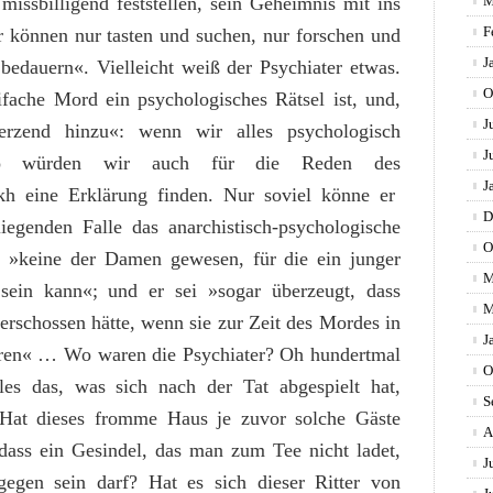
missbilligend feststellen, sein Geheimnis mit ins
M
F
können nur tasten und suchen, nur forschen und
J
bedauern«. Vielleicht weiß der Psychiater etwas.
O
ifache Mord ein psychologisches Rätsel ist, und,
J
erzend hinzu«: wenn wir alles psychologisch
J
 so würden wir auch für die Reden des
J
gkh eine Erklärung finden. Nur soviel könne er
D
iegenden Falle das anarchistisch-psychologische
O
i »keine der Damen gewesen, für die ein junger
M
sein kann«; und er sei »sogar überzeugt, dass
M
erschossen hätte, wenn sie zur Zeit des Mordes in
J
en« … Wo waren die Psychiater? Oh hundertmal
O
lles das, was sich nach der Tat abgespielt hat,
S
 Hat dieses fromme Haus je zuvor solche Gäste
A
, dass ein Gesindel, das man zum Tee nicht ladet,
J
egen sein darf? Hat es sich dieser Ritter von