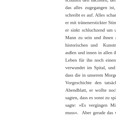
schüttelt den nächsten, d
das alles zugegangen ist
schreibt es auf. Alles sch
er mit tränenerstickter St
er sinkt schluchzend um u
Mann zu sein und ihnen z
historischen und Kunstm
außen und innen in allen i
Leben für ihn noch einen 
verwundet im Spital, und
dass die in unserem Morge
Vorgeschichte den tatsäc
Abendblatt, er wollte no
sagten, dass es sonst zu sp
sagte: »Es vergingen Mi
muss«. Aber gerade das w