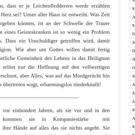
J
n, dass er je Leichenfledderern werde erzählen
M
erz sei? Unser aller Haus ist entweiht. Was Zeit
A
geben können, ist an der Schwelle der Trauer
M
t eines Geisteskranken ist so wenig ein Problem
F
ns. Dass ein Unschuldiger getroffen wird, damit
J
ligion. Wie aber um Gottes willen damit fertig
D
ortliche Gemeinheit des Lebens in das Heiligtum
N
 erlöst nur die Hoffnung auf den vollwertigen
O
erschont, aber Alles, was auf das Mordgerücht hin
S
 übertreten wagt, erbarmungslos niederknallt!
A
J
———————————————
J
 vor einhundert Jahren, als sie vor und in den
M
te kommen sie in Kompaniestärke mit
A
M
ihre Hände auf alles das sie nichts angeht. Sie