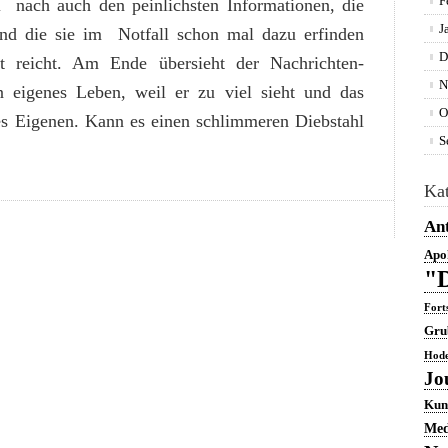
F
el nach auch den peinlichsten Informationen, die
J
und die sie im Notfall schon mal dazu erfinden
D
t reicht. Am Ende übersieht der Nachrichten-
N
eigenes Leben, weil er zu viel sieht und das
O
des Eigenen. Kann es einen schlimmeren Diebstahl
S
Kat
Ant
Apo
"D
Fort
Gru
Hode
Jo
Kun
Med