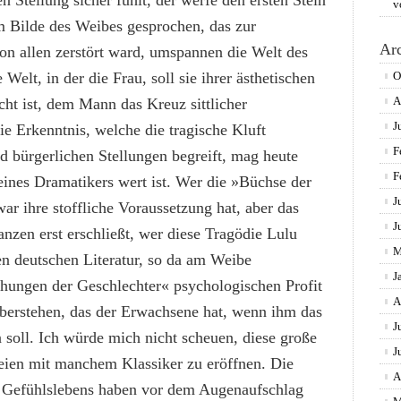
n Stellung sicher fühlt, der werfe den ersten Stein
v
m Bilde des Weibes gesprochen, das zur
Ar
von allen zerstört ward, umspannen die Welt des
elt, in der die Frau, soll sie ihrer ästhetischen
O
A
cht ist, dem Mann das Kreuz sittlicher
J
 Erkenntnis, welche die tragische Kluft
F
 bürgerlichen Stellungen begreift, mag heute
F
e eines Dramatikers wert ist. Wer die »Büchse der
J
ar ihre stoffliche Voraussetzung hat, aber das
J
nzen erst erschließt, wer diese Tragödie Lulu
M
en deutschen Literatur, so da am Weibe
J
hungen der Geschlechter« psychologischen Profit
A
berstehen, das der Erwachsene hat, wenn ihm das
J
soll. Ich würde mich nicht scheuen, diese große
J
eien mit manchem Klassiker zu eröffnen. Die
A
n Gefühlslebens haben vor dem Augenaufschlag