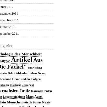
ebruar 2012
anuar 2012
ezember 2011
ovember 2011
ktober 2011
eptember 2011
egorien
hologie der Menschheit
Artikel
Aus
kalypse
ie Fackel"
Entwicklung
Geld oder Leben
Grass
schritt
Geld
benhund
Heine und die Folgen
nträger
Hölderlin
Jean Paul
urnalisten
Justiz
Konrad Heiden
Marc Aurel
st
Leseempfehlung
Menschenwürde
Nazis
izin
Nachts