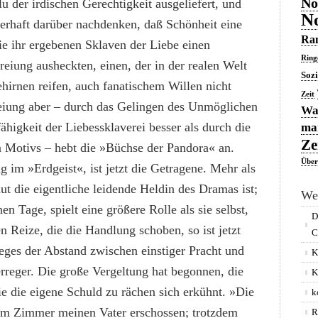
No
der irdischen Gerechtigkeit ausgeliefert, und
No
kerhaft darüber nachdenken, daß Schönheit eine
Ran
die ihr ergebenen Sklaven der Liebe einen
Ring
reiung ausheckten, einen, der in der realen Welt
Soz
ehirnen reifen, auch fanatischem Willen nicht
Zeit
eiung aber – durch das Gelingen des Unmöglichen
Was
ähigkeit der Liebessklaverei besser als durch die
man
Ze
n Motivs – hebt die »Büchse der Pandora« an.
Über
g im »Erdgeist«, ist jetzt die Getragene. Mehr als
ut die eigentliche leidende Heldin des Dramas ist;
We
nen Tage, spielt eine größere Rolle als sie selbst,
D
n Reize, die die Handlung schoben, so ist jetzt
C
eges der Abstand zwischen einstiger Pracht und
K
reger. Die große Vergeltung hat begonnen, die
K
e die eigene Schuld zu rächen sich erkühnt. »Die
k
sem Zimmer meinen Vater erschossen; trotzdem
R