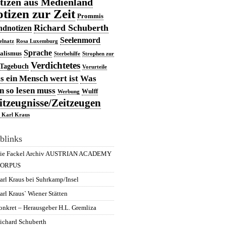
tizen aus Medienland
tizen zur Zeit
Prommis
Richard Schuberth
dnotizen
Seelenmord
elnatz
Rosa Luxemburg
Sprache
ialismus
Sterbehilfe
Strophen zur
Verdichtetes
Tagebuch
Vorurteile
 ein Mensch wert ist
Was
 so lesen muss
Wulff
Werbung
itzeugnisse/Zeitzeugen
 Karl Kraus
blinks
ie Fackel Archiv AUSTRIAN ACADEMY
ORPUS
arl Kraus bei Suhrkamp/Insel
arl Kraus` Wiener Stätten
onkret – Herausgeber H.L. Gremliza
ichard Schuberth