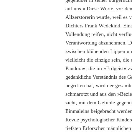
gegenüber in seiner bürgerliche
auf uns.« Diese Worte, vor de
Allzerstörerin wurde, weil es 
Dichters Frank Wedekind. Eine W
Vollendung reifen, nicht verflu
Verantwortung abzunehmen. Die
zwischen blühenden Lippen und
vielleicht die einzige sein, di
Pandora«, die im »Erdgeist« zw
gedankliche Verständnis des Ga
begriffen hat, wird der gesamt
schmarotzt und aus den »Bezie
zieht, mit dem Gefühle gegenü
Einmaleins beigebracht werden 
Revue psychologischer Kinder
tiefsten Erforscher männliche